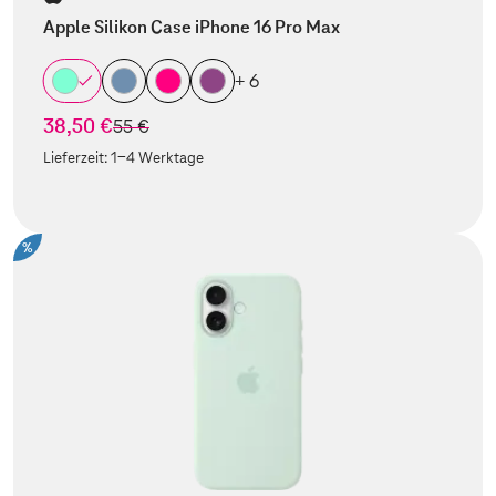
Apple Silikon Case iPhone 16 Pro Max
+ 6
38,50 €
statt
55 €
Lieferzeit:
1-4 Werktage
%