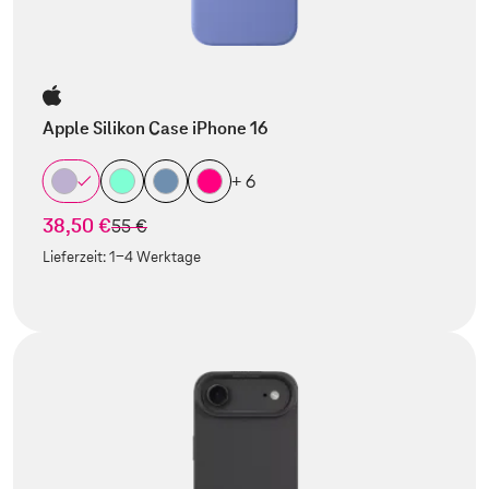
Apple Silikon Case iPhone 16
+ 6
38,50 €
statt
55 €
Lieferzeit:
1-4 Werktage