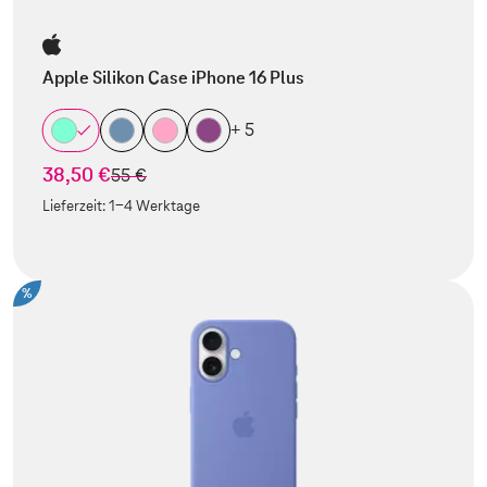
Apple Silikon Case iPhone 16 Plus
+ 5
38,50 €
statt
55 €
Lieferzeit:
1-4 Werktage
%