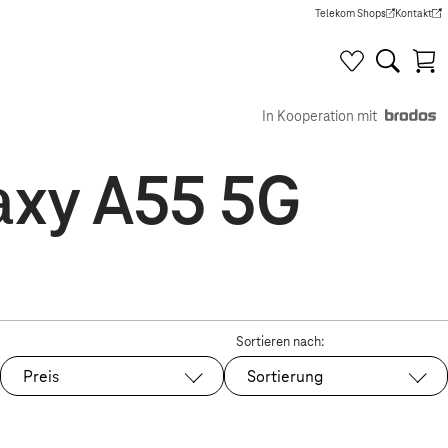
Telekom Shops
Kontakt
(Wird in einem neuen Tab g
(Wird in e
In Kooperation mit
axy A55 5G
Sortieren nach:
Preis
Sortierung