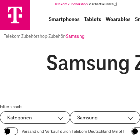
Telekom Zubehörshop
Geschäftskunden
(Wird in einem neuen Tab geöffnet)
Smartphones
Tablets
Wearables
S
Telekom Zubehörshop
·
Zubehör
·
Samsung
Samsung Z
Filtern nach:
Kategorien
Samsung
Ausgewählt:
Versand und Verkauf durch Telekom Deutschland GmbH