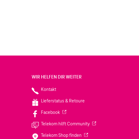
WIR HELFEN DIR WEITER
Kontakt
Lieferstatus & Retoure
(Wird in einem neuen Tab geöffnet)
Facebook
(Wird in einem neuen Tab
Telekom hilft Community
(Wird in einem neuen Tab geö
Telekom Shop finden