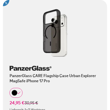
%
PanzerGlass CARE Flagship Case Urban Explorer
MagSafe iPhone 17 Pro
24,95 €
statt
30,95 €
Lieferzeit:
1-3 Werktage