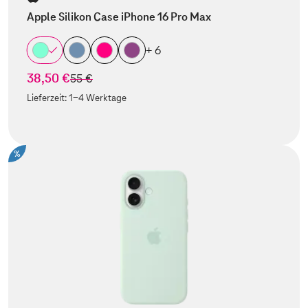
Apple Silikon Case iPhone 16 Pro Max
+ 6
38,50 €
statt
55 €
Lieferzeit:
1-4 Werktage
%