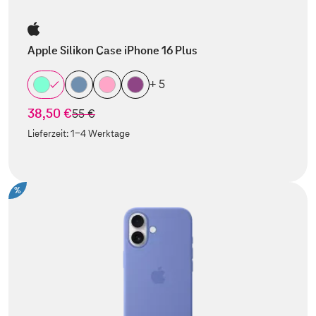
Apple Silikon Case iPhone 16 Plus
+ 5
38,50 €
statt
55 €
Lieferzeit:
1-4 Werktage
%