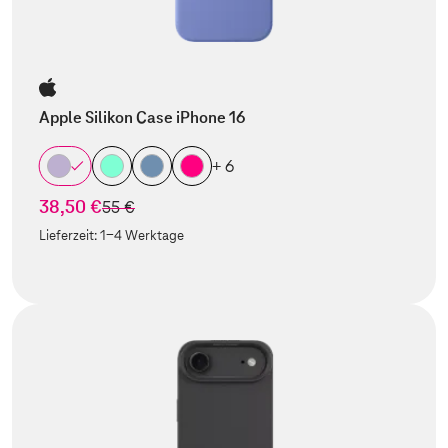
Apple Silikon Case iPhone 16
+ 6
38,50 €
statt
55 €
Lieferzeit:
1-4 Werktage