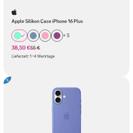
Apple Silikon Case iPhone 16 Plus
+ 5
38,50 €
statt
55 €
Lieferzeit:
1-4 Werktage
%