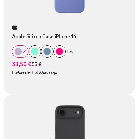
Apple Silikon Case iPhone 16
+ 6
38,50 €
statt
55 €
Lieferzeit:
1-4 Werktage