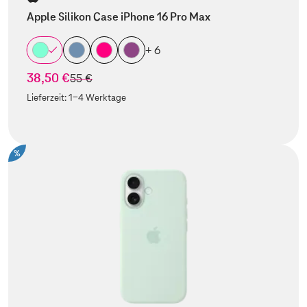
Apple Silikon Case iPhone 16 Pro Max
+ 6
38,50 €
statt
55 €
Lieferzeit:
1-4 Werktage
%