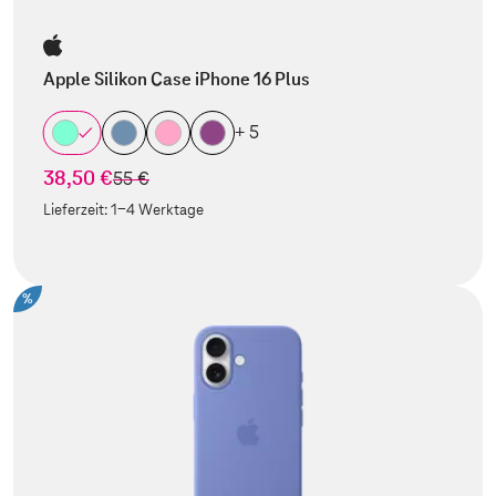
Apple Silikon Case iPhone 16 Plus
+ 5
38,50 €
statt
55 €
Lieferzeit:
1-4 Werktage
%