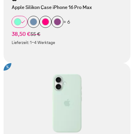
Apple Silikon Case iPhone 16 Pro Max
+ 6
38,50 €
statt
55 €
Lieferzeit:
1-4 Werktage
%