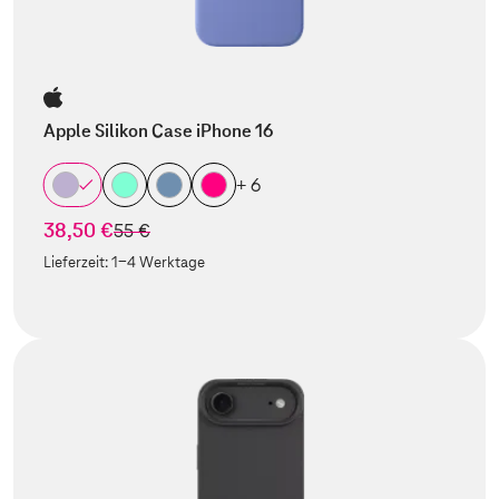
Apple Silikon Case iPhone 16
+ 6
38,50 €
statt
55 €
Lieferzeit:
1-4 Werktage