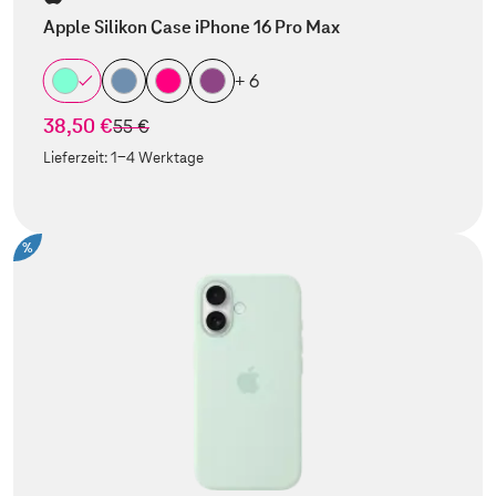
Apple Silikon Case iPhone 16 Pro Max
+ 6
38,50 €
statt
55 €
Lieferzeit:
1-4 Werktage
%