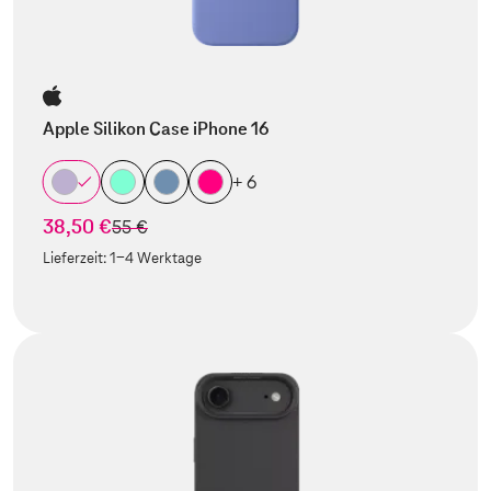
Apple Silikon Case iPhone 16
+ 6
38,50 €
statt
55 €
Lieferzeit:
1-4 Werktage