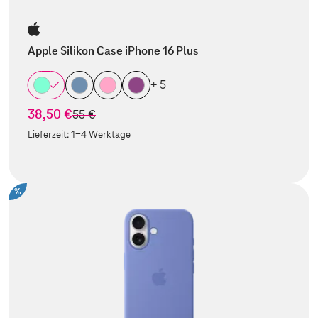
Apple Silikon Case iPhone 16 Plus
+ 5
38,50 €
statt
55 €
Lieferzeit:
1-4 Werktage
%