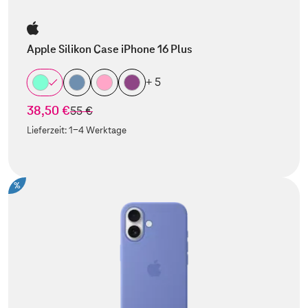
Apple Silikon Case iPhone 16 Plus
+ 5
38,50 €
statt
55 €
Lieferzeit:
1-4 Werktage
%