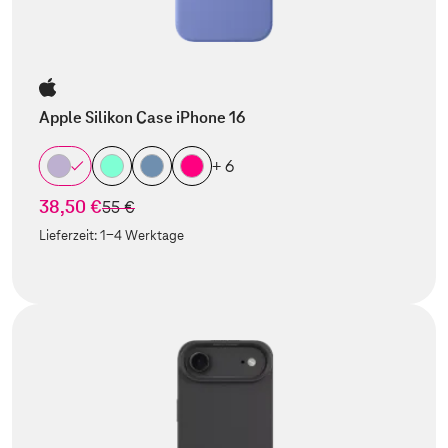
Apple Silikon Case iPhone 16
+ 6
38,50 €
statt
55 €
Lieferzeit:
1-4 Werktage