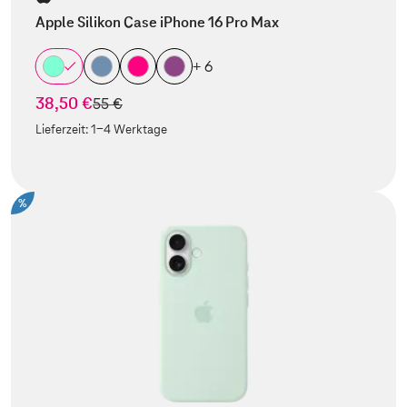
Apple Silikon Case iPhone 16 Pro Max
+ 6
38,50 €
statt
55 €
Lieferzeit:
1-4 Werktage
%