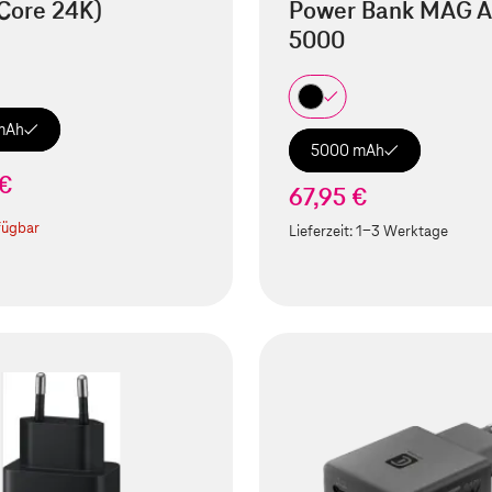
Core 24K)
Power Bank MAG A
5000
mAh
5000 mAh
 €
67,95 €
fügbar
Lieferzeit:
1-3 Werktage