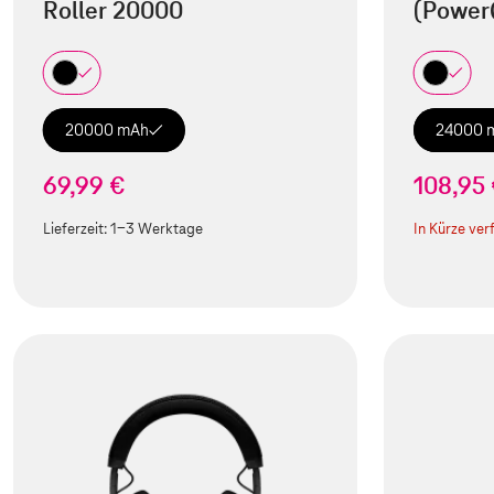
Roller 20000
(Power
20000 mAh
24000 
69,99 €
108,95
Lieferzeit:
1-3 Werktage
In Kürze ver