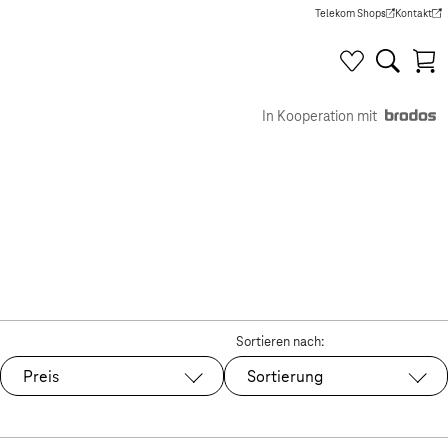
Telekom Shops
Kontakt
(Wird in einem neuen Tab g
(Wird in e
In Kooperation mit
Sortieren nach:
Preis
Sortierung