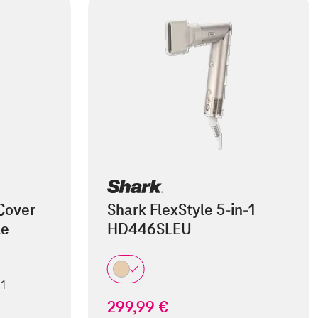
Cover
Shark FlexStyle 5-in-1
le
HD446SLEU
 1
299,99 €