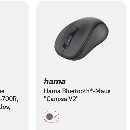
he
Hama Bluetooth®-Maus
-700R,
"Canosa V2"
los,