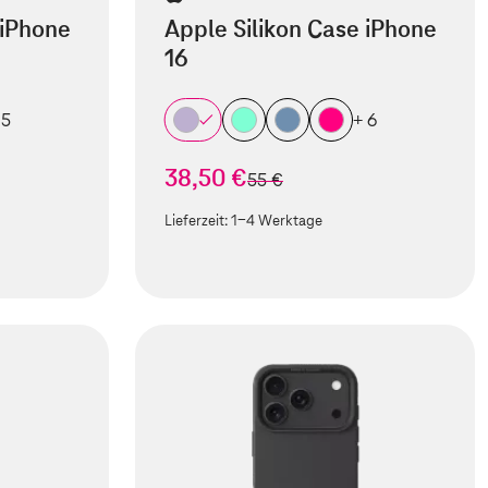
 iPhone
Apple Silikon Case iPhone
16
 5
+ 6
38,50 €
statt
55 €
Lieferzeit:
1-4 Werktage