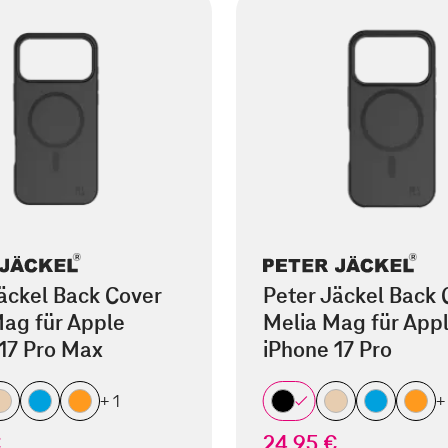
äckel Back Cover
Peter Jäckel Back 
ag für Apple
Melia Mag für App
17 Pro Max
iPhone 17 Pro
+ 1
+
€
24,95 €