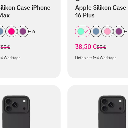
ilikon Case iPhone
Apple Silikon Case
 Max
16 Plus
+ 6
+
€
38,50 €
statt
statt
55 €
55 €
-4 Werktage
Lieferzeit:
1-4 Werktage