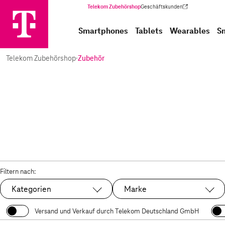
Telekom Zubehörshop
Geschäftskunden
(Wird in einem neuen Tab geöffnet)
Smartphones
Tablets
Wearables
S
Telekom Zubehörshop
·
Zubehör
Filtern nach:
Kategorien
Marke
Versand und Verkauf durch Telekom Deutschland GmbH