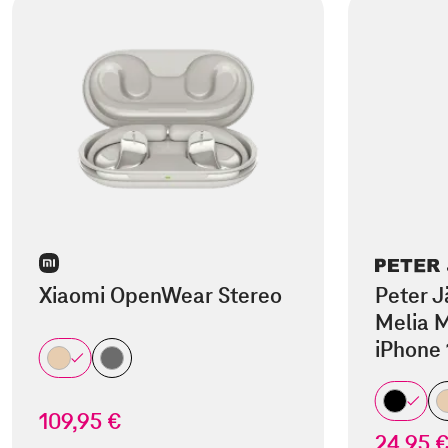
Xiaomi OpenWear Stereo
Peter J
Melia M
iPhone 
109,95 €
24,95 