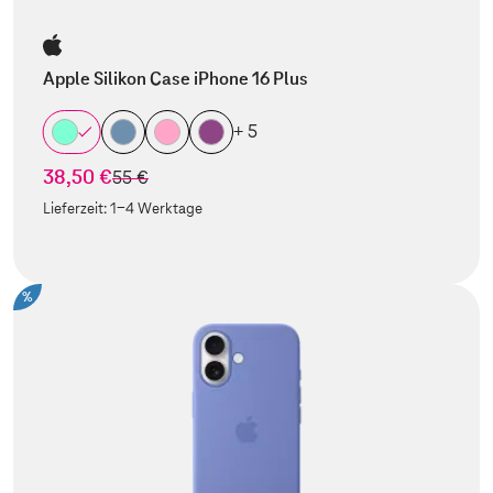
Apple Silikon Case iPhone 16 Plus
+ 5
38,50 €
statt
55 €
Lieferzeit:
1-4 Werktage
%