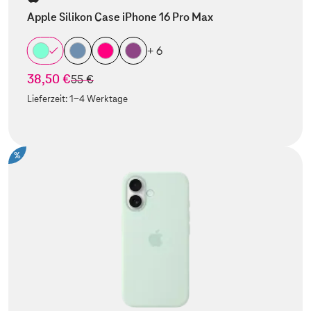
Apple Silikon Case iPhone 16 Pro Max
+ 6
38,50 €
statt
55 €
Lieferzeit:
1-4 Werktage
%