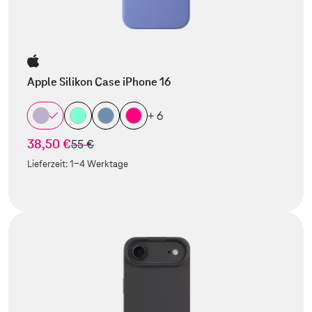
Apple Silikon Case iPhone 16
+ 6
38,50 €
statt
55 €
Lieferzeit:
1-4 Werktage