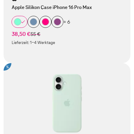
Apple Silikon Case iPhone 16 Pro Max
+ 6
38,50 €
statt
55 €
Lieferzeit:
1-4 Werktage
%