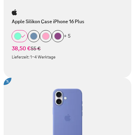
Apple Silikon Case iPhone 16 Plus
+ 5
38,50 €
statt
55 €
Lieferzeit:
1-4 Werktage
%