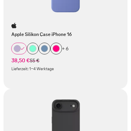
Apple Silikon Case iPhone 16
+ 6
38,50 €
statt
55 €
Lieferzeit:
1-4 Werktage