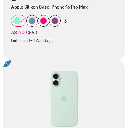
Apple Silikon Case iPhone 16 Pro Max
+ 6
38,50 €
statt
55 €
Lieferzeit:
1-4 Werktage
%