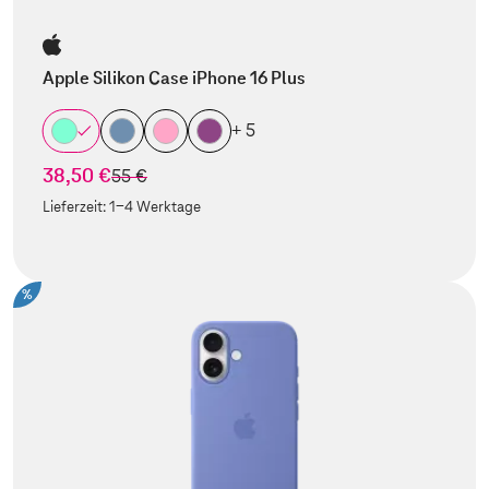
Apple Silikon Case iPhone 16 Plus
+ 5
38,50 €
statt
55 €
Lieferzeit:
1-4 Werktage
%