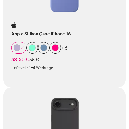
Apple Silikon Case iPhone 16
+ 6
38,50 €
statt
55 €
Lieferzeit:
1-4 Werktage