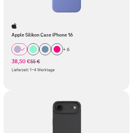
Apple Silikon Case iPhone 16
+ 6
38,50 €
statt
55 €
Lieferzeit:
1-4 Werktage