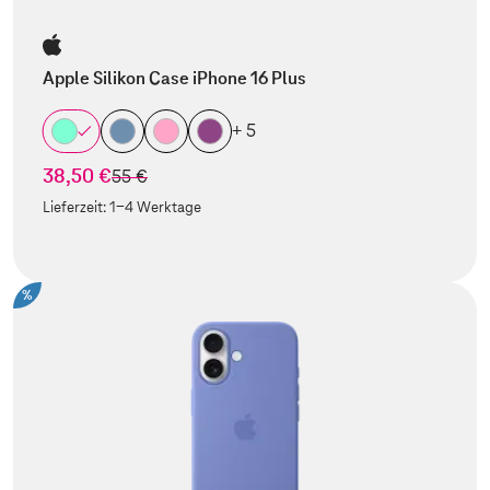
Apple Silikon Case iPhone 16 Plus
+ 5
38,50 €
statt
55 €
Lieferzeit:
1-4 Werktage
%