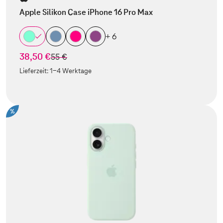
Apple Silikon Case iPhone 16 Pro Max
+ 6
38,50 €
statt
55 €
Lieferzeit:
1-4 Werktage
%