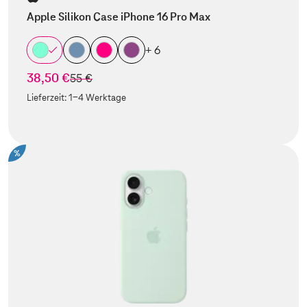
Apple Silikon Case iPhone 16 Pro Max
+ 6
38,50 €
statt
55 €
Lieferzeit:
1-4 Werktage
%