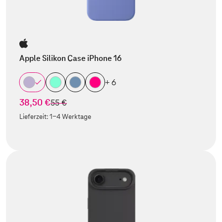
Apple Silikon Case iPhone 16
+ 6
38,50 €
statt
55 €
Lieferzeit:
1-4 Werktage