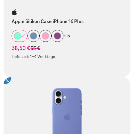
Apple Silikon Case iPhone 16 Plus
+ 5
38,50 €
statt
55 €
Lieferzeit:
1-4 Werktage
%