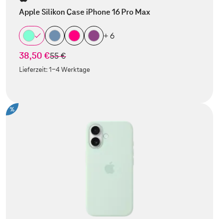
Apple Silikon Case iPhone 16 Pro Max
+ 6
38,50 €
statt
55 €
Lieferzeit:
1-4 Werktage
%