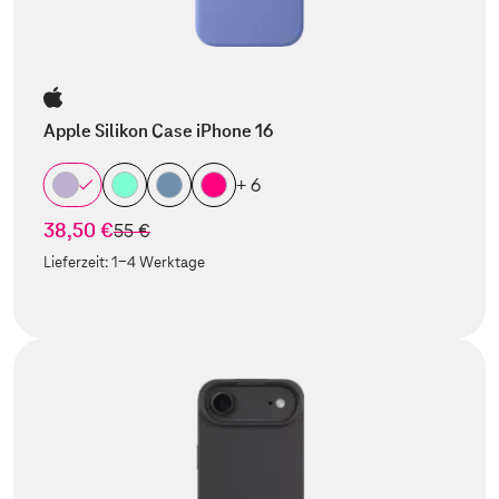
Apple Silikon Case iPhone 16
+ 6
38,50 €
statt
55 €
Lieferzeit:
1-4 Werktage