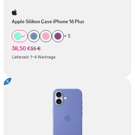
Apple Silikon Case iPhone 16 Plus
+ 5
38,50 €
statt
55 €
Lieferzeit:
1-4 Werktage
%