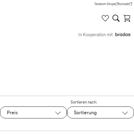
Telekom Shops
Kontakt
(Wird in einem neuen Tab g
(Wird in e
In Kooperation mit
Sortieren nach:
Preis
Sortierung