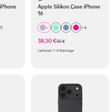
 iPhone
Apple Silikon Case iPhone
16
 5
+ 6
38,50 €
statt
55 €
Lieferzeit:
1-4 Werktage