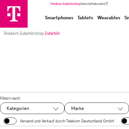
Telekom Zubehörshop
Geschäftskunden
(Wird in einem neuen Tab geöffnet)
Smartphones
Tablets
Wearables
S
Telekom Zubehörshop
·
Zubehör
Filtern nach:
Kategorien
Marke
Versand und Verkauf durch Telekom Deutschland GmbH