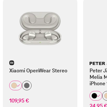
Xiaomi OpenWear Stereo
Peter J
Melia M
iPhone 
109,95 €
24,95 