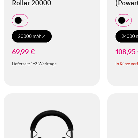
Roller 20000
(Power
20000 mAh
24000 
69,99 €
108,95
Lieferzeit:
1-3 Werktage
In Kürze ver