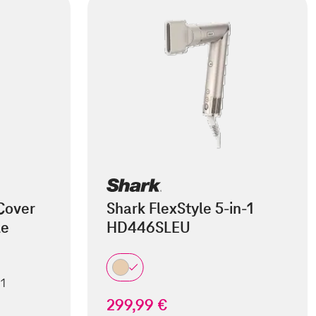
Cover
Shark FlexStyle 5-in-1
le
HD446SLEU
 1
299,99 €