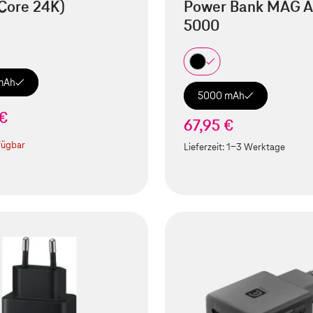
Core 24K)
Power Bank MAG A
5000
mAh
5000 mAh
 €
67,95 €
fügbar
Lieferzeit:
1-3 Werktage