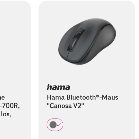
he
Hama Bluetooth®-Maus
-700R,
"Canosa V2"
los,