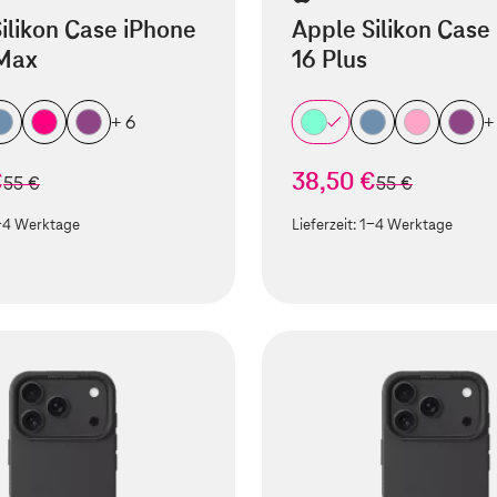
ilikon Case iPhone
Apple Silikon Case
 Max
16 Plus
+ 6
+
€
38,50 €
statt
statt
55 €
55 €
-4 Werktage
Lieferzeit:
1-4 Werktage