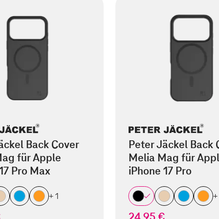
äckel Back Cover
Peter Jäckel Back 
ag für Apple
Melia Mag für App
17 Pro Max
iPhone 17 Pro
+ 1
+
€
24,95 €