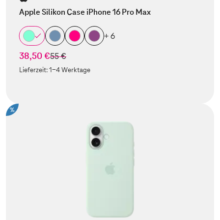
Apple Silikon Case iPhone 16 Pro Max
+ 6
38,50 €
statt
55 €
Lieferzeit:
1-4 Werktage
%