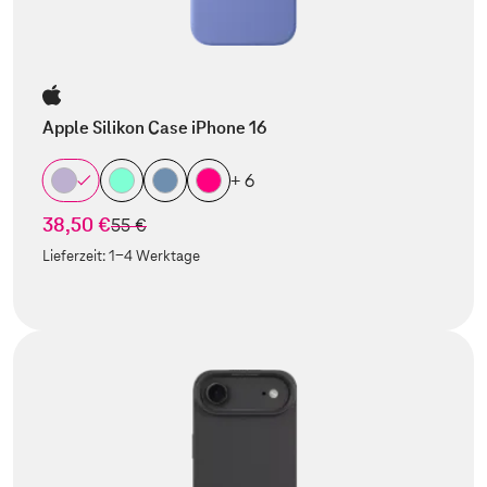
Apple Silikon Case iPhone 16
+ 6
38,50 €
statt
55 €
Lieferzeit:
1-4 Werktage