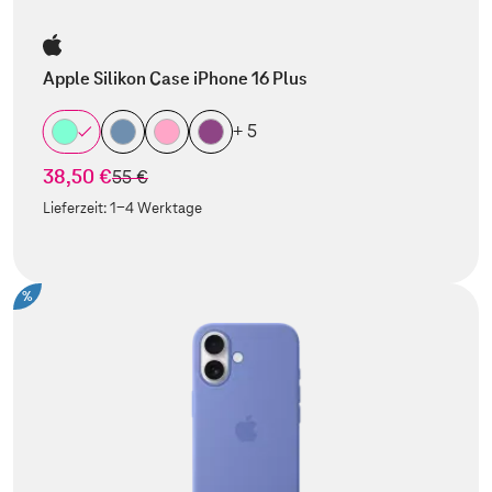
Apple Silikon Case iPhone 16 Plus
+ 5
38,50 €
statt
55 €
Lieferzeit:
1-4 Werktage
%