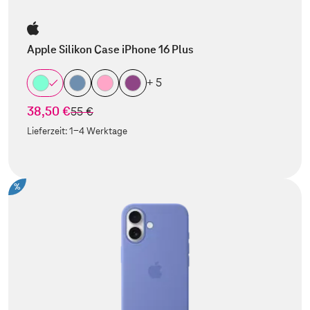
Apple Silikon Case iPhone 16 Plus
+ 5
38,50 €
statt
55 €
Lieferzeit:
1-4 Werktage
%