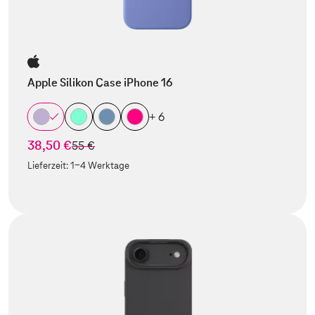
Apple Silikon Case iPhone 16
+ 6
38,50 €
statt
55 €
Lieferzeit:
1-4 Werktage