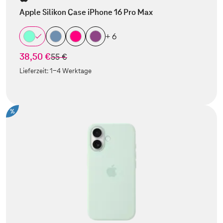
Apple Silikon Case iPhone 16 Pro Max
+ 6
38,50 €
statt
55 €
Lieferzeit:
1-4 Werktage
%