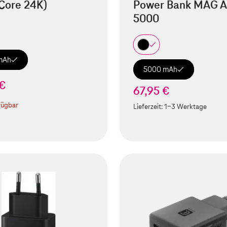
Core 24K)
Power Bank MAG A
5000
mAh
5000 mAh
 €
67,95 €
fügbar
Lieferzeit:
1-3 Werktage