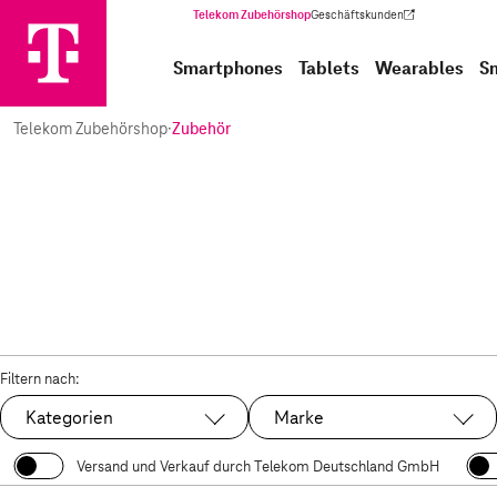
Telekom Zubehörshop
Geschäftskunden
(Wird in einem neuen Tab geöffnet)
Smartphones
Tablets
Wearables
S
Telekom Zubehörshop
·
Zubehör
Filtern nach:
Kategorien
Marke
Versand und Verkauf durch Telekom Deutschland GmbH