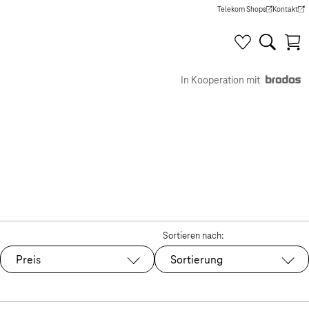
Telekom Shops
Kontakt
(Wird in einem neuen Tab g
(Wird in e
In Kooperation mit
Sortieren nach:
Preis
Sortierung