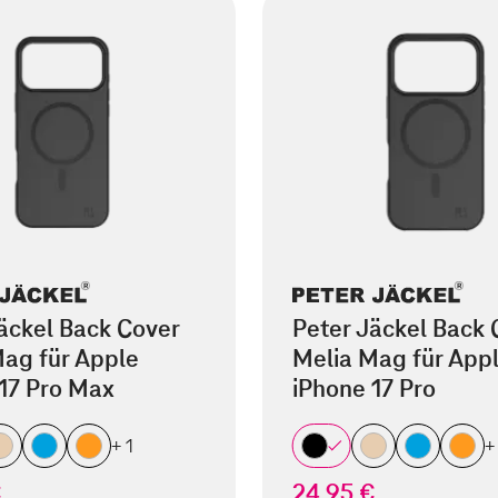
äckel Back Cover
Peter Jäckel Back 
ag für Apple
Melia Mag für App
17 Pro Max
iPhone 17 Pro
+ 1
+
€
24,95 €