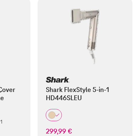
Cover
Shark FlexStyle 5-in-1
le
HD446SLEU
 1
299,99 €