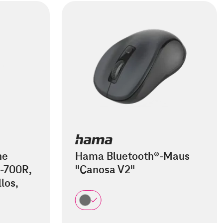
he
Hama Bluetooth®-Maus
-700R,
"Canosa V2"
los,