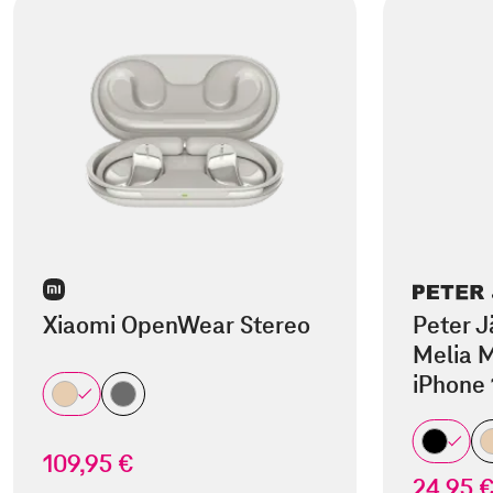
Xiaomi OpenWear Stereo
Peter J
Melia M
iPhone 
109,95 €
24,95 