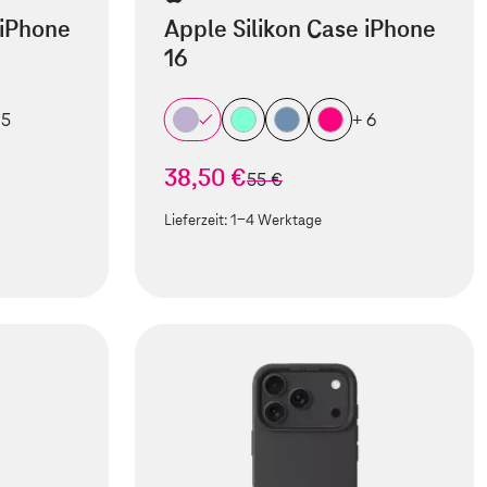
 iPhone
Apple Silikon Case iPhone
16
 5
+ 6
38,50 €
statt
55 €
Lieferzeit:
1-4 Werktage