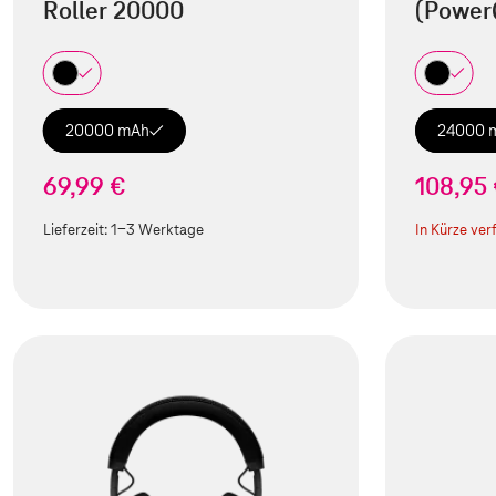
Roller 20000
(Power
20000 mAh
24000 
69,99 €
108,95
Lieferzeit:
1-3 Werktage
In Kürze ver