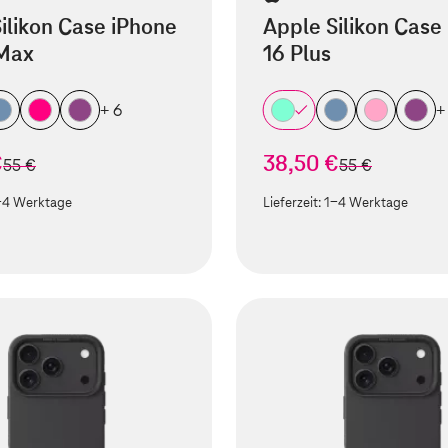
ilikon Case iPhone
Apple Silikon Case
 Max
16 Plus
+ 6
+
€
38,50 €
statt
statt
55 €
55 €
-4 Werktage
Lieferzeit:
1-4 Werktage