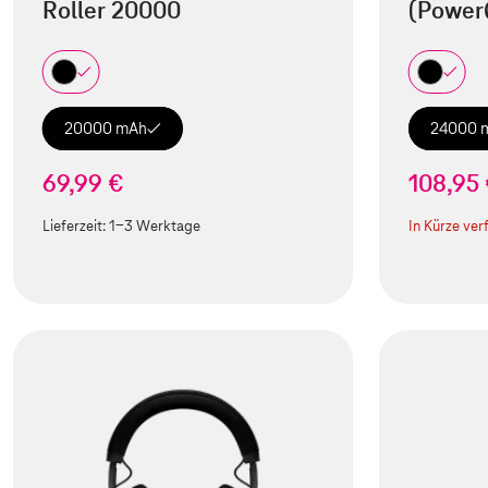
Roller 20000
(Power
20000 mAh
24000 
69,99 €
108,95
Lieferzeit:
1-3 Werktage
In Kürze ver