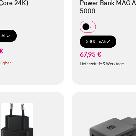
Core 24K)
Power Bank MAG A
5000
mAh
5000 mAh
 €
67,95 €
fügbar
Lieferzeit:
1-3 Werktage