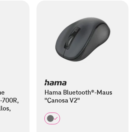
he
Hama Bluetooth®-Maus
-700R,
"Canosa V2"
los,