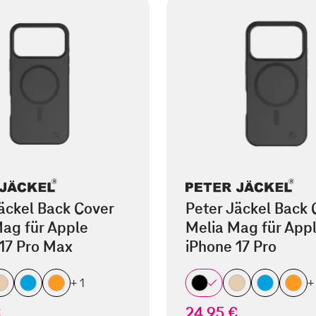
äckel Back Cover
Peter Jäckel Back 
ag für Apple
Melia Mag für App
17 Pro Max
iPhone 17 Pro
+ 1
+
€
24,95 €