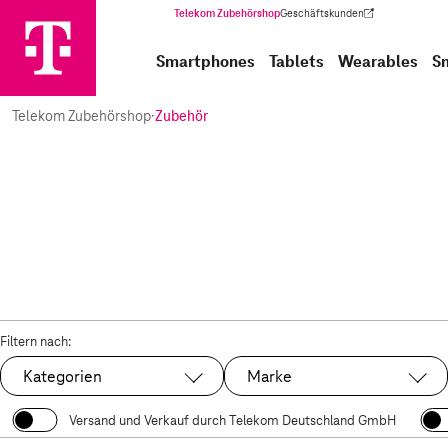
Telekom Zubehörshop
Geschäftskunden
(Wird in einem neuen Tab geöffnet)
Smartphones
Tablets
Wearables
S
Telekom Zubehörshop
·
Zubehör
Filtern nach:
Kategorien
Marke
Versand und Verkauf durch Telekom Deutschland GmbH