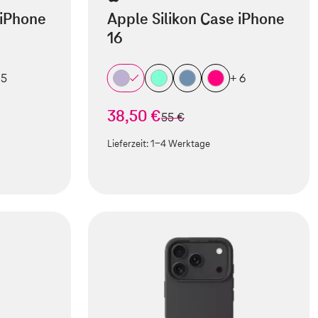
 iPhone
Apple Silikon Case iPhone
16
 5
+ 6
38,50 €
statt
55 €
Lieferzeit:
1-4 Werktage