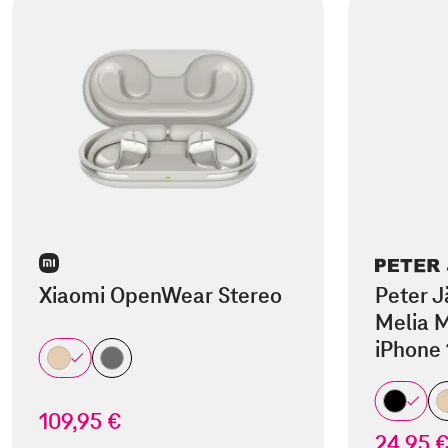
Xiaomi OpenWear Stereo
Peter J
Melia M
iPhone 
109,95 €
24,95 