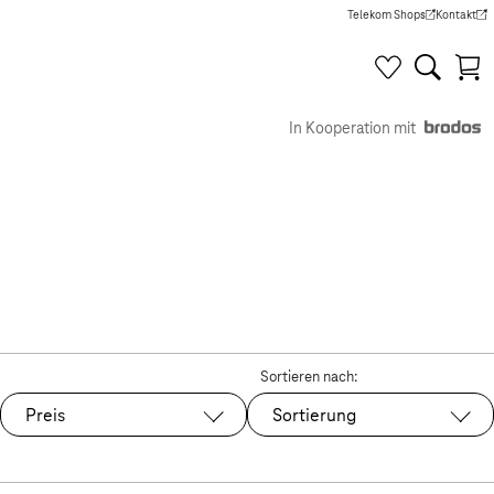
Telekom Shops
Kontakt
(Wird in einem neuen Tab g
(Wird in e
In Kooperation mit
Sortieren nach:
Preis
Sortierung