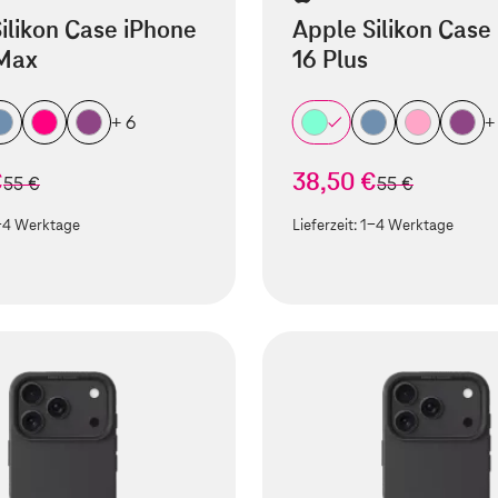
ilikon Case iPhone
Apple Silikon Case
 Max
16 Plus
+ 6
+
€
38,50 €
statt
statt
55 €
55 €
-4 Werktage
Lieferzeit:
1-4 Werktage