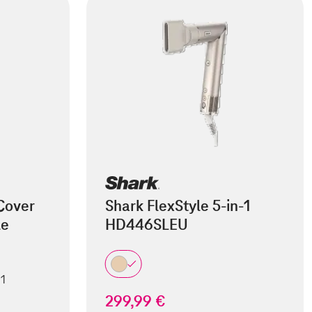
Cover
Shark FlexStyle 5-in-1
le
HD446SLEU
 1
299,99 €