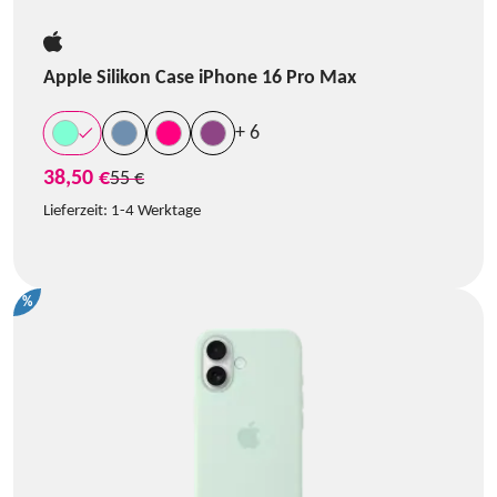
Apple Silikon Case iPhone 16 Pro Max
+ 6
38,50 €
statt
55 €
Lieferzeit:
1-4 Werktage
%