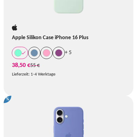
Apple Silikon Case iPhone 16 Plus
+ 5
38,50 €
statt
55 €
Lieferzeit:
1-4 Werktage
%