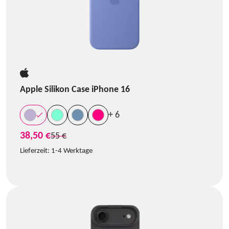
Apple Silikon Case iPhone 16
+ 6
38,50 €
statt
55 €
Lieferzeit:
1-4 Werktage