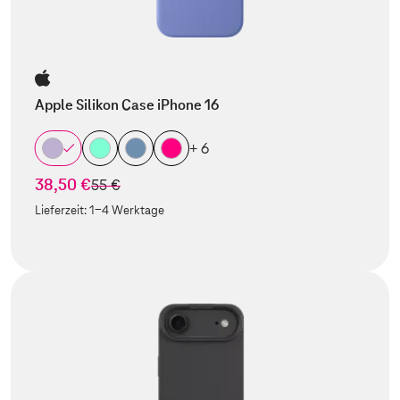
Apple Silikon Case iPhone 16
+ 6
38,50 €
statt
55 €
Lieferzeit:
1-4 Werktage