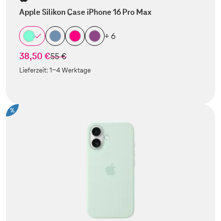
Apple Silikon Case iPhone 16 Pro Max
+ 6
38,50 €
statt
55 €
Lieferzeit:
1-4 Werktage
%