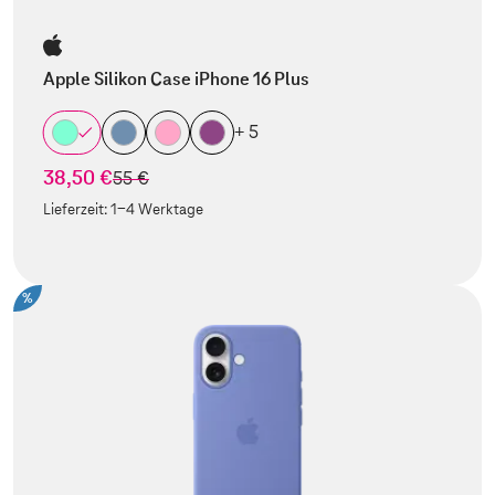
Apple Silikon Case iPhone 16 Plus
+ 5
38,50 €
statt
55 €
Lieferzeit:
1-4 Werktage
%