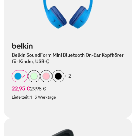
Belkin SoundForm Mini Bluetooth On-Ear Kopfhörer
für Kinder, USB-C
+ 2
22,95 €
statt
29,95 €
Lieferzeit:
1-3 Werktage