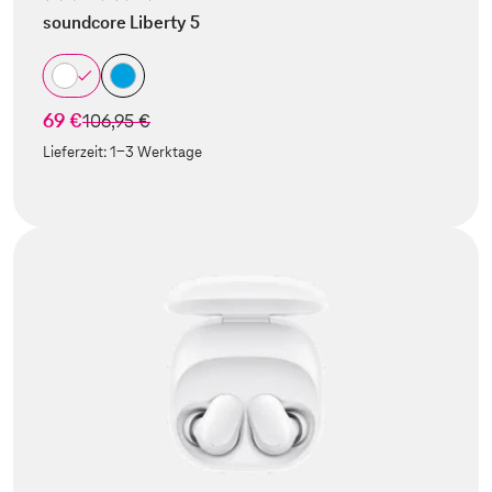
soundcore Liberty 5
69 €
statt
106,95 €
Lieferzeit:
1-3 Werktage