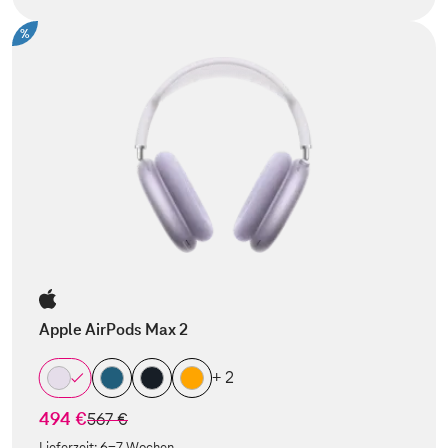
%
Apple AirPods Max 2
+ 2
494 €
statt
567 €
Lieferzeit:
6-7 Wochen