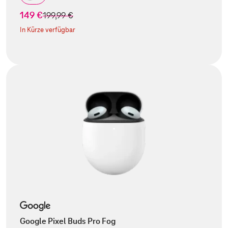
149 €
statt
199,99 €
In Kürze verfügbar
Google Pixel Buds Pro Fog