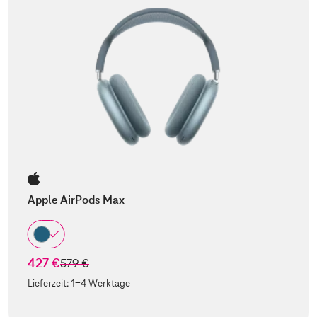
Apple AirPods Max
427 €
statt
579 €
Lieferzeit:
1-4 Werktage