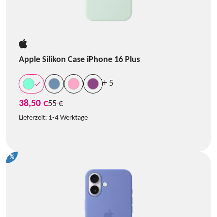
Apple Silikon Case iPhone 16 Plus
+ 5
38,50 €
statt
55 €
Lieferzeit:
1-4 Werktage
%