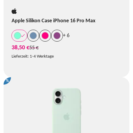
Apple Silikon Case iPhone 16 Pro Max
+ 6
38,50 €
statt
55 €
Lieferzeit:
1-4 Werktage
%