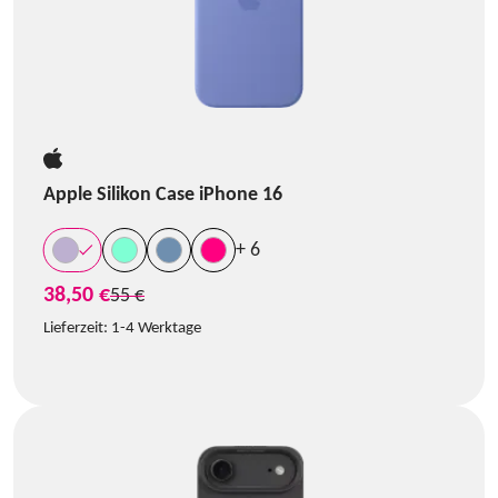
Apple Silikon Case iPhone 16
+ 6
38,50 €
statt
55 €
Lieferzeit:
1-4 Werktage