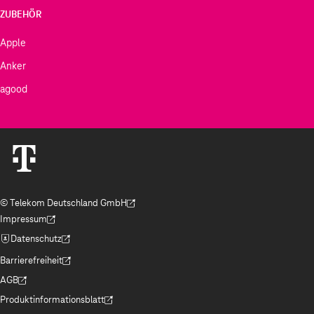
ZUBEHÖR
Apple
Anker
agood
© Telekom Deutschland GmbH
(Der Link wird in einem neuen Tab geöffnet)
Impressum
(Der Link wird in einem neuen Tab geöffnet)
Datenschutz
(Der Link wird in einem neuen Tab geöffnet)
Barrierefreiheit
(Der Link wird in einem neuen Tab geöffnet)
AGB
(Der Link wird in einem neuen Tab geöffnet)
Produktinformationsblatt
(Der Link wird in einem neuen Tab geöffnet)