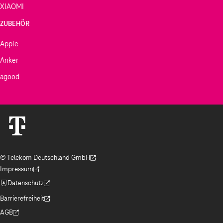
XIAOMI
ZUBEHÖR
Apple
Anker
agood
© Telekom Deutschland GmbH
(Der Link wird in einem neuen Tab geöffnet)
Impressum
(Der Link wird in einem neuen Tab geöffnet)
Datenschutz
(Der Link wird in einem neuen Tab geöffnet)
Barrierefreiheit
(Der Link wird in einem neuen Tab geöffnet)
AGB
(Der Link wird in einem neuen Tab geöffnet)