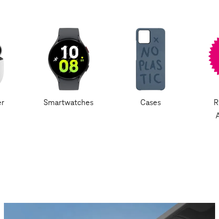
er
Smartwatches
Cases
R