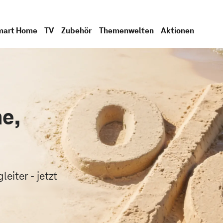
mart Home
TV
Zubehör
Themenwelten
Aktionen
e,
.
eiter - jetzt