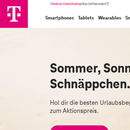
Telekom Zubehörshop
Geschäftskunden
(Wird in einem neuen Tab geöffnet)
Smartphones
Tablets
Wearables
S
Sommer, Sonn
Schnäppchen
Hol dir die besten Urlaubsbegl
zum Aktionspreis.