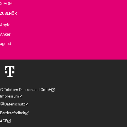
XIAOMI
ZUBEHÖR
Apple
Anker
agood
© Telekom Deutschland GmbH
(Der Link wird in einem neuen Tab geöffnet)
Impressum
(Der Link wird in einem neuen Tab geöffnet)
Datenschutz
(Der Link wird in einem neuen Tab geöffnet)
Barrierefreiheit
(Der Link wird in einem neuen Tab geöffnet)
AGB
(Der Link wird in einem neuen Tab geöffnet)