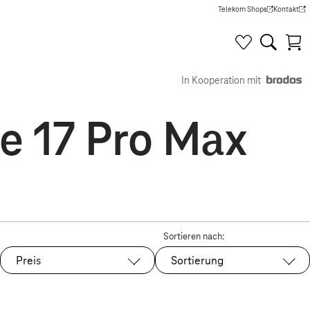
Telekom Shops
Kontakt
(Wird in einem neuen Tab g
(Wird in e
In Kooperation mit
e 17 Pro Max
Sortieren nach:
Preis
Sortierung