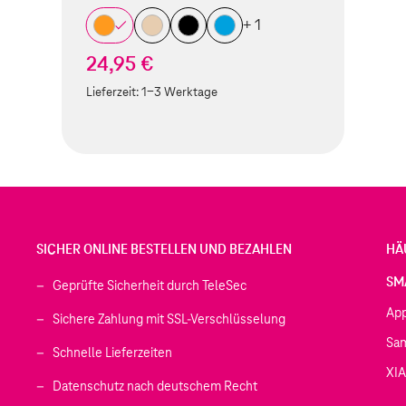
+ 1
24,95 €
Lieferzeit:
1-3 Werktage
SICHER ONLINE BESTELLEN UND BEZAHLEN
HÄ
SM
Geprüfte Sicherheit durch TeleSec
Ap
Sichere Zahlung mit SSL-Verschlüsselung
Sa
Schnelle Lieferzeiten
XI
 geöffnet)
Datenschutz nach deutschem Recht