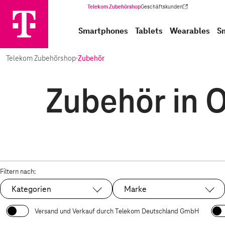
Telekom Zubehörshop
Geschäftskunden
(Wird in einem neuen Tab geöffnet)
Smartphones
Tablets
Wearables
S
Telekom Zubehörshop
·
Zubehör
Zubehör in 
Filtern nach:
Kategorien
Marke
Versand und Verkauf durch Telekom Deutschland GmbH