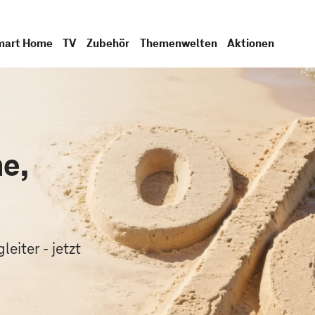
mart Home
TV
Zubehör
Themenwelten
Aktionen
e,
.
eiter - jetzt