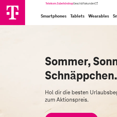
Telekom Zubehörshop
Geschäftskunden
(Wird in einem neuen Tab geöffnet)
Smartphones
Tablets
Wearables
S
Sommer, Sonn
Schnäppchen
Hol dir die besten Urlaubsbegl
zum Aktionspreis.