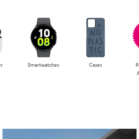
er
Smartwatches
Cases
R