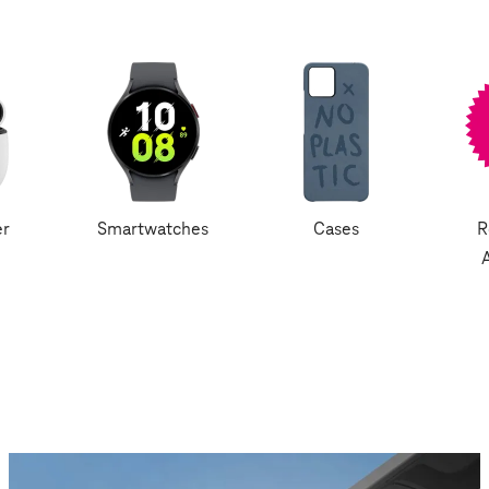
er
Smartwatches
Cases
R