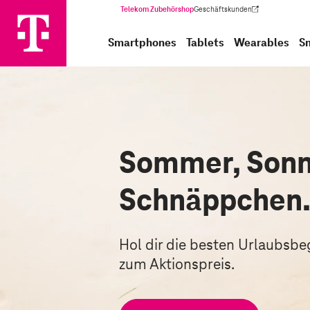
Telekom Zubehörshop
Geschäftskunden
(Wird in einem neuen Tab geöffnet)
Smartphones
Tablets
Wearables
S
Sommer, Sonn
Schnäppchen
Hol dir die besten Urlaubsbegl
zum Aktionspreis.