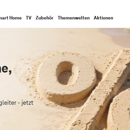
mart Home
TV
Zubehör
Themenwelten
Aktionen
e,
.
eiter - jetzt