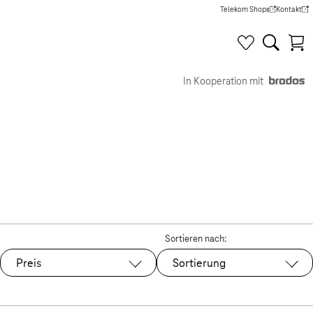
Telekom Shops
Kontakt
(Wird in einem neuen Tab g
(Wird in e
In Kooperation mit
Sortieren nach:
Preis
Sortierung