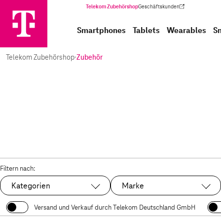
Telekom Zubehörshop
Geschäftskunden
(Wird in einem neuen Tab geöffnet)
Smartphones
Tablets
Wearables
S
Telekom Zubehörshop
·
Zubehör
Filtern nach:
Kategorien
Marke
Versand und Verkauf durch Telekom Deutschland GmbH