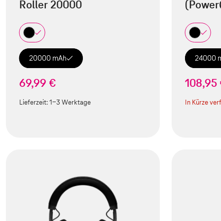
Roller 20000
(Power
20000 mAh
24000 
69,99 €
108,95
Lieferzeit:
1-3 Werktage
In Kürze ver