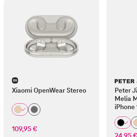
Xiaomi OpenWear Stereo
Peter J
Melia M
iPhone 
109,95 €
24,95 