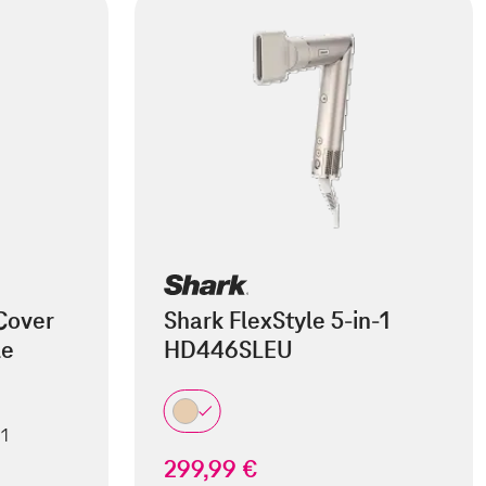
Cover
Shark FlexStyle 5-in-1
le
HD446SLEU
 1
299,99 €