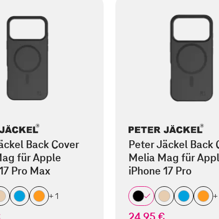
äckel Back Cover
Peter Jäckel Back 
ag für Apple
Melia Mag für App
17 Pro Max
iPhone 17 Pro
+ 1
+
€
24,95 €