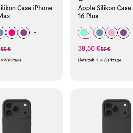
ilikon Case iPhone
Apple Silikon Case
 Max
16 Plus
+ 6
+
€
38,50 €
statt
statt
55 €
55 €
-4 Werktage
Lieferzeit:
1-4 Werktage