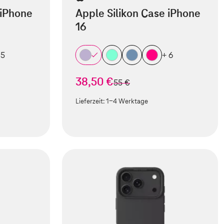
 iPhone
Apple Silikon Case iPhone
16
 5
+ 6
38,50 €
statt
55 €
Lieferzeit:
1-4 Werktage