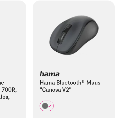
he
Hama Bluetooth®-Maus
-700R,
"Canosa V2"
los,