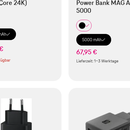
Core 24K)
Power Bank MAG A
5000
mAh
5000 mAh
 €
67,95 €
fügbar
Lieferzeit:
1-3 Werktage