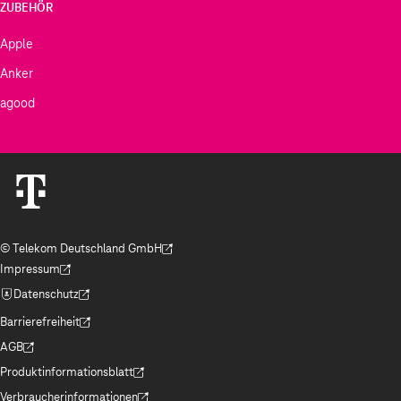
ZUBEHÖR
Apple
Anker
agood
© Telekom Deutschland GmbH
(Der Link wird in einem neuen Tab geöffnet)
Impressum
(Der Link wird in einem neuen Tab geöffnet)
Datenschutz
(Der Link wird in einem neuen Tab geöffnet)
Barrierefreiheit
(Der Link wird in einem neuen Tab geöffnet)
AGB
(Der Link wird in einem neuen Tab geöffnet)
Produktinformationsblatt
(Der Link wird in einem neuen Tab geöffnet)
Verbraucherinformationen