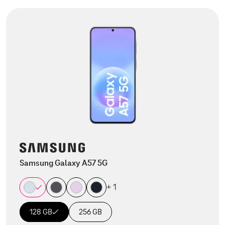
Samsung Galaxy A57 5G
+ 1
128 GB
256 GB