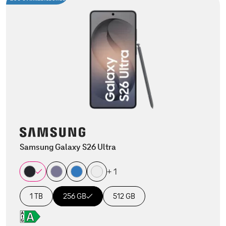
Samsung Galaxy S26 Ultra
+ 1
1 TB
256 GB
512 GB