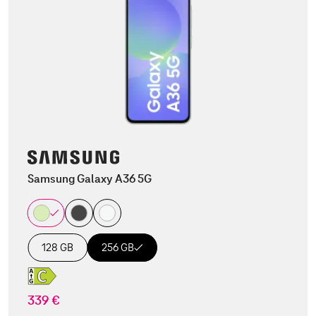
Samsung Galaxy A36 5G
128 GB
256 GB
339 €