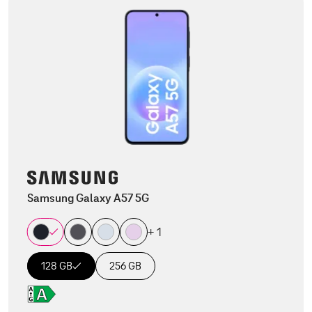
Samsung Galaxy A57 5G
+ 1
128 GB
256 GB