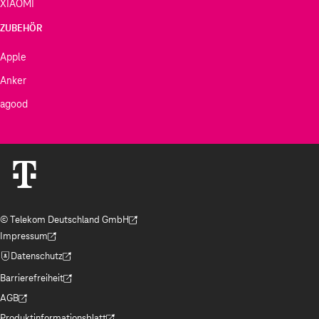
XIAOMI
ZUBEHÖR
Apple
Anker
agood
© Telekom Deutschland GmbH
(Der Link wird in einem neuen Tab geöffnet)
Impressum
(Der Link wird in einem neuen Tab geöffnet)
Datenschutz
(Der Link wird in einem neuen Tab geöffnet)
Barrierefreiheit
(Der Link wird in einem neuen Tab geöffnet)
AGB
(Der Link wird in einem neuen Tab geöffnet)
Produktinformationsblatt