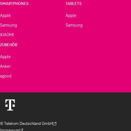
SMARTPHONES
TABLETS
Apple
Apple
Samsung
Samsung
XIAOMI
ZUBEHÖR
Apple
Anker
agood
© Telekom Deutschland GmbH
(Der Link wird in einem neuen Tab geöffnet)
Impressum