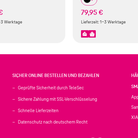
€
79,95 €
-3 Werktage
Lieferzeit:
1-3 Werktage
SICHER ONLINE BESTELLEN UND BEZAHLEN
HÄ
SM
Geprüfte Sicherheit durch TeleSec
Ap
Sichere Zahlung mit SSL-Verschlüsselung
Sa
Schnelle Lieferzeiten
XI
 geöffnet)
Datenschutz nach deutschem Recht
ffnet)