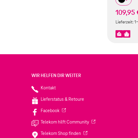
109,95 
Lieferzeit:
1
WIR HELFEN DIR WEITER
Kontakt
Lieferstatus & Retoure
(Wird in einem neuen Tab geöffnet)
Facebook
(Wird in einem neuen Tab
Telekom hilft Community
(Wird in einem neuen Tab geö
Telekom Shop finden