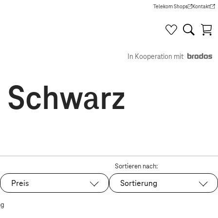
Telekom Shops
Kontakt
(Wird in einem neuen Tab g
(Wird in e
In Kooperation mit
n Schwarz
Sortieren nach:
Preis
Sortierung
ng