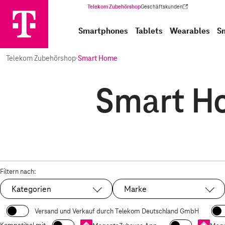
Telekom Zubehörshop
Geschäftskunden
(Wird in einem neuen Tab geöffnet)
Smartphones
Tablets
Wearables
S
Telekom Zubehörshop
·
Smart Home
Smart Ho
Filtern nach:
Kategorien
Marke
Versand und Verkauf durch Telekom Deutschland GmbH