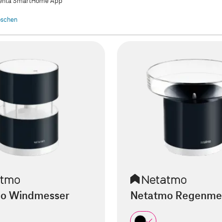
nta SmartHome App
löschen
o Windmesser
Netatmo Regenme