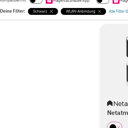
Kompatibel mit
MagentaZuhause App
Mage
Deine Filter:
Schwarz
WLAN-Anbindung
Alle Filter 
Netatm