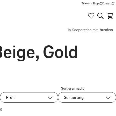
Telekom Shops
Kontakt
(Wird in einem neuen Tab g
(Wird in e
In Kooperation mit
eige, Gold
Sortieren nach:
Preis
Sortierung
ng