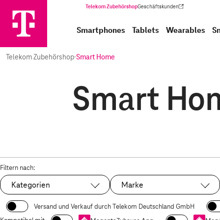
Telekom Zubehörshop
Geschäftskunden
(Wird in einem neuen Tab geöffnet)
Smartphones
Tablets
Wearables
S
Telekom Zubehörshop
·
Smart Home
Smart Hom
Filtern nach:
Kategorien
Marke
Versand und Verkauf durch Telekom Deutschland GmbH