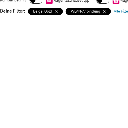
Kompatibel mit
MagentaZuhause App
Mage
Deine Filter:
Beige, Gold
WLAN-Anbindung
Alle Filt