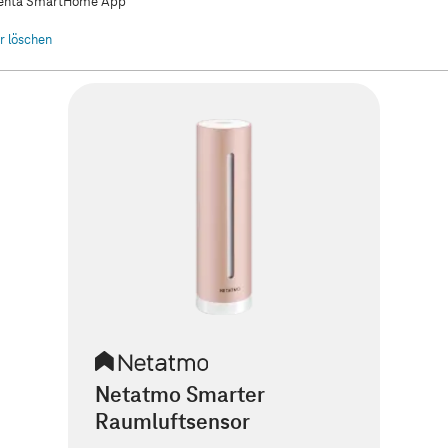
nta SmartHome App
er löschen
Netatmo Smarter
Raumluftsensor