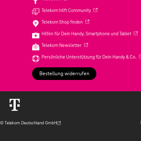
(Wird in einem neuen Tab
Telekom hilft Community
(Wird in einem neuen Tab geö
Telekom Shop finden
(Wir
Hilfen für Dein Handy, Smartphone und Tablet
(Wird in einem neuen Tab geöf
Telekom Newsletter
(W
Persönliche Unterstützung für Dein Handy & Co.
Bestellung widerrufen
© Telekom Deutschland GmbH
(Der Link wird in einem neuen Tab geöffnet)