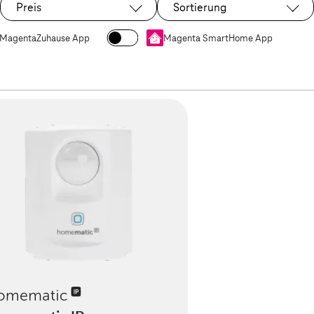
 Plus Gaming Edition
Preis
Sortierung
MagentaZuhause App
Magenta SmartHome App