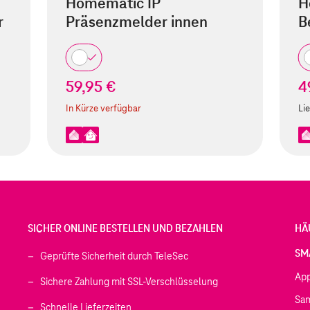
Homematic IP
H
r
Präsenzmelder innen
B
59,95 €
4
In Kürze verfügbar
Lie
SICHER ONLINE BESTELLEN UND BEZAHLEN
HÄ
SM
Geprüfte Sicherheit durch TeleSec
Ap
Sichere Zahlung mit SSL-Verschlüsselung
Sa
Schnelle Lieferzeiten