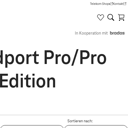
Telekom Shops
Kontakt
(Wird in einem neuen Tab g
(Wird in e
In Kooperation mit
port Pro/Pro
Edition
Sortieren nach: