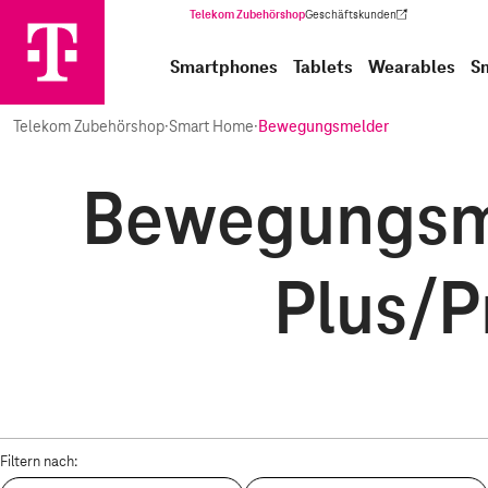
Telekom Zubehörshop
Geschäftskunden
(Wird in einem neuen Tab geöffnet)
Smartphones
Tablets
Wearables
S
Telekom Zubehörshop
·
Smart Home
·
Bewegungsmelder
Bewegungsme
Plus/P
Filtern nach: