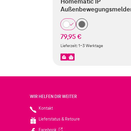
Homematic IP
Außenbewegungsmelde
79,95 €
Lieferzeit:
1-3 Werktage
WIR HELFEN DIR WEITER
Kontakt
Lieferstatus & Retoure
(Wird in einem neuen Tab geöffnet)
Facebook