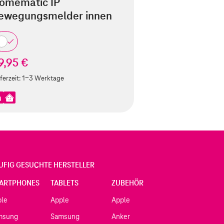
omematic IP
ewegungsmelder innen
9,95 €
ferzeit:
1-3 Werktage
UFIG GESUCHTE HERSTELLER
ARTPHONES
TABLETS
ZUBEHÖR
ple
Apple
Apple
msung
Samsung
Anker