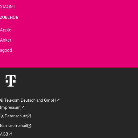
XIAOMI
ZUBEHÖR
Apple
Anker
agood
© Telekom Deutschland GmbH
(Der Link wird in einem neuen Tab geöffnet)
Impressum
(Der Link wird in einem neuen Tab geöffnet)
Datenschutz
(Der Link wird in einem neuen Tab geöffnet)
Barrierefreiheit
(Der Link wird in einem neuen Tab geöffnet)
AGB
(Der Link wird in einem neuen Tab geöffnet)