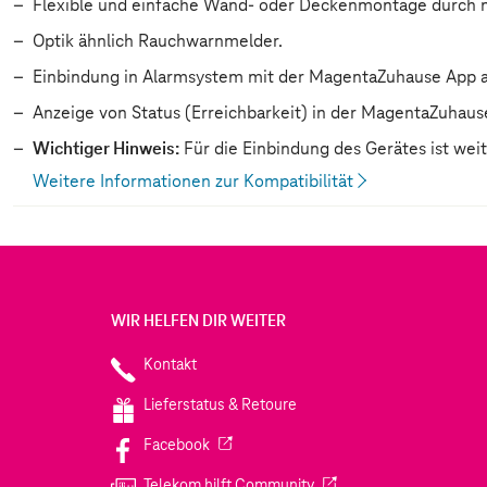
Flexible und einfache Wand- oder Deckenmontage durch mi
Optik ähnlich Rauchwarnmelder.
Einbindung in Alarmsystem mit der MagentaZuhause App al
Anzeige von Status (Erreichbarkeit) in der MagentaZuhaus
Wichtiger Hinweis:
Für die Einbindung des Gerätes ist wei
Weitere Informationen zur Kompatibilität
WIR HELFEN DIR WEITER
Kontakt
Lieferstatus & Retoure
(Wird in einem neuen Tab geöffnet)
Facebook
(Wird in einem neuen Tab
Telekom hilft Community