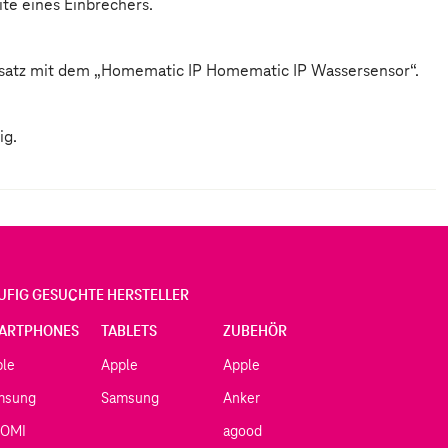
te eines Einbrechers.
insatz mit dem „Homematic IP Homematic IP Wassersensor“.
ig.
UFIG GESUCHTE HERSTELLER
ARTPHONES
TABLETS
ZUBEHÖR
ple
Apple
Apple
msung
Samsung
Anker
AOMI
agood