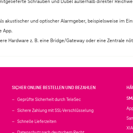
tgelieferte Schrauben und Dübel außerhalb direkter Reichwei
s akustischer und optischer Alarmgeber, beispielsweise im E
e App.
tere Hardware z. B. eine Bridge/Gateway oder eine Zentrale nöt
SICHER ONLINE BESTELLEN UND BEZAHLEN
HÄ
SM
Geprüfte Sicherheit durch TeleSec
Ap
Sichere Zahlung mit SSL-Verschlüsselung
Sa
Schnelle Lieferzeiten
XI
 geöffnet)
Datenschutz nach deutschem Recht