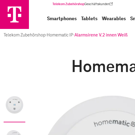
Telekom Zubehörshop
Geschäftskunden
(Wird in einem neuen Tab geöffnet)
Smartphones
Tablets
Wearables
S
Telekom Zubehörshop
·
Homematic IP
·
Alarmsirene V.2 innen Weiß
Homemati