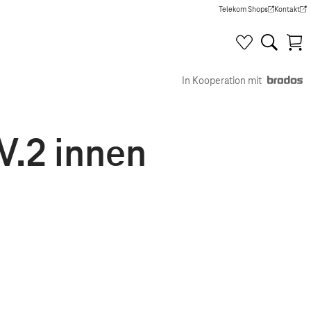
Telekom Shops
Kontakt
(Wird in einem neuen Tab g
(Wird in e
In Kooperation mit
V.2 innen