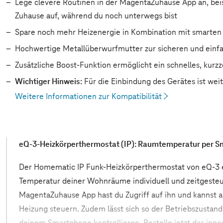
Lege clevere Routinen in der MagentaZuhause App an, be
Zuhause auf, während du noch unterwegs bist
Spare noch mehr Heizenergie in Kombination mit smarten T
Hochwertige Metallüberwurfmutter zur sicheren und einfa
Zusätzliche Boost-Funktion ermöglicht ein schnelles, kurz
Wichtiger Hinweis:
Für die Einbindung des Gerätes ist wei
Weitere Informationen zur Kompatibilität
eQ-3-Heizkörperthermostat (IP): Raumtemperatur per S
Der Homematic IP Funk-Heizkörperthermostat von eQ-3 er
Temperatur deiner Wohnräume individuell und zeitgesteu
MagentaZuhause App hast du Zugriff auf ihn und kannst 
Heizung steuern. Zudem lässt sich so der Betriebszustand
deinem Smartphone kontrollieren. Bestelle jetzt das inn