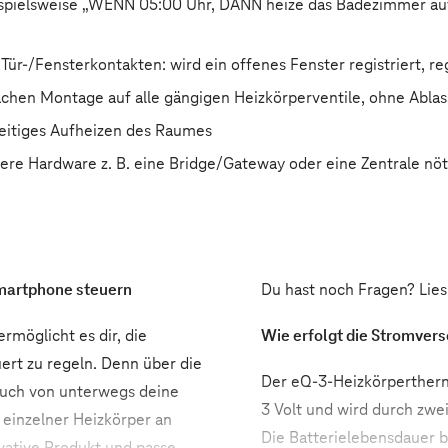
ispielsweise „WENN 05:00 Uhr, DANN heize das Badezimmer auf
ür-/Fensterkontakten: wird ein offenes Fenster registriert, r
chen Montage auf alle gängigen Heizkörperventile, ohne Ablas
zeitiges Aufheizen des Raumes
tere Hardware z. B. eine Bridge/Gateway oder eine Zentrale nöt
martphone steuern
Du hast noch Fragen? Lie
möglicht es dir, die
Wie erfolgt die Stromver
ert zu regeln. Denn über die
Der eQ-3-Heizkörpertherm
auch von unterwegs deine
3 Volt und wird durch zwe
 einzelner Heizkörper an
Die Batterielebensdauer b
ovative Produkt und passe