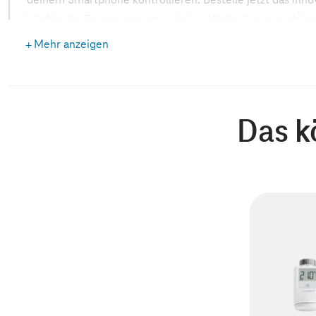
künftig die Raumtemperatur deiner Wohnräume an deine 
an.
Mehr anzeigen
Einfache Montage und Kompatibilität mit der MagentaZ
Der eQ-3-Heizkörperthermostat ist schnell einsatzbereit, 
Das k
montieren kannst – das Ablassen des Wassers oder Eingri
sind nicht notwendig. Um ihn an einem Heizkörperventil 
beigefügten Adapter. Einmal eingerichtet, bietet der sm
Funktionen:
Raumindividuelle Temperatursteuerung per
App
Boost-Funktion für schnelles Heizen
Bis zu drei einstellbare Wochenprofile mit max. sechs
Zusätzlich ist mit dem eQ-3-Heizkörperthermostat eine 
Heizbetriebs möglich. Das funktioniert in Verbindung mi