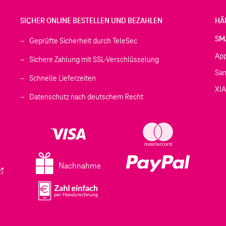
SICHER ONLINE BESTELLEN UND BEZAHLEN
HÄ
SM
Geprüfte Sicherheit durch TeleSec
Ap
Sichere Zahlung mit SSL-Verschlüsselung
Sa
Schnelle Lieferzeiten
XI
 geöffnet)
Datenschutz nach deutschem Recht
ffnet)
d in einem neuen Tab geöffnet)
fnet)
Nachnahme
ird in einem neuen Tab geöffnet)