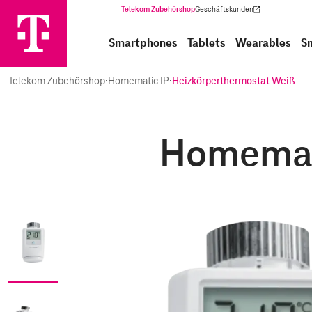
Telekom Zubehörshop
Geschäftskunden
(Wird in einem neuen Tab geöffnet)
Smartphones
Tablets
Wearables
S
Telekom Zubehörshop
·
Homematic IP
·
Heizkörperthermostat Weiß
Homemati