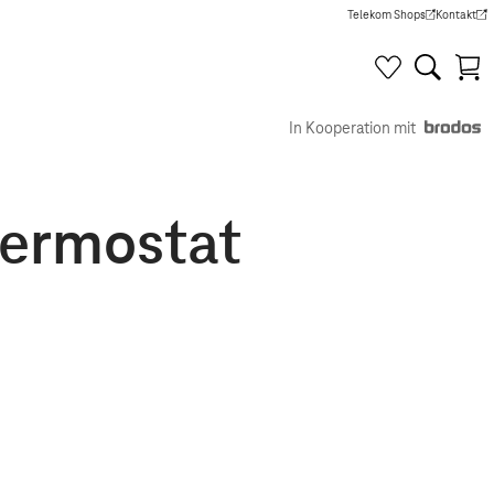
Telekom Shops
Kontakt
(Wird in einem neuen Tab g
(Wird in e
In Kooperation mit
hermostat