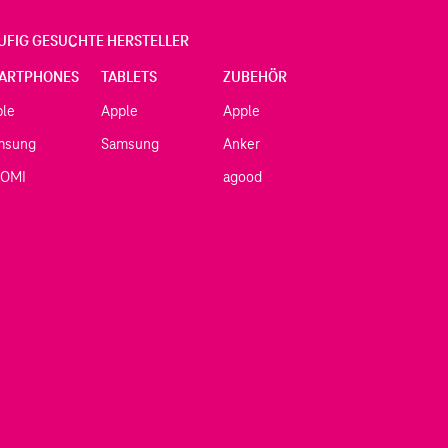
UFIG GESUCHTE HERSTELLER
ARTPHONES
TABLETS
ZUBEHÖR
ple
Apple
Apple
msung
Samsung
Anker
AOMI
agood