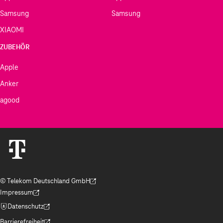
Samsung
Samsung
XIAOMI
ZUBEHÖR
Apple
Anker
agood
© Telekom Deutschland GmbH
(Der Link wird in einem neuen Tab geöffnet)
Impressum
(Der Link wird in einem neuen Tab geöffnet)
Datenschutz
(Der Link wird in einem neuen Tab geöffnet)
Barrierefreiheit