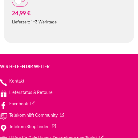
24,99 €
Lieferzeit:
1-3 Werktage
WIR HELFEN DIR WEITER
Kontakt
Lieferstatus & Retoure
(Wird in einem neuen Tab geöffnet)
Facebook
(Wird in einem neuen Tab geöffnet)
Telekom hilft Community
(Wird in einem neuen Tab geöffnet)
Telekom Shop finden
(Wird in einem neuen
Hilfen für Dein Handy, Smartphone und Tablet