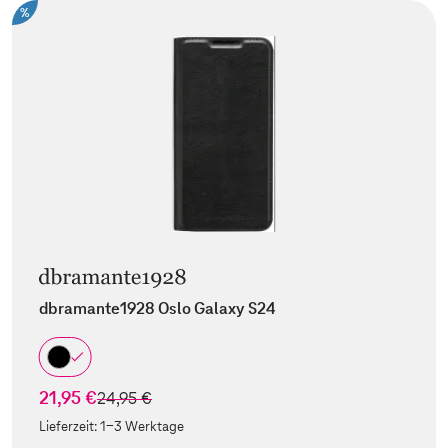
%
dbramante1928 Oslo Galaxy S24
21,95 €
statt
24,95 €
Lieferzeit:
1-3 Werktage