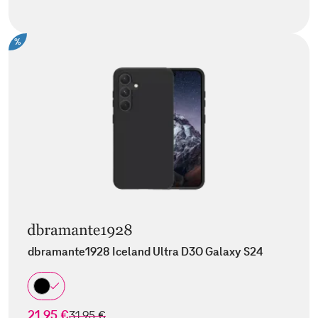
%
dbramante1928 Iceland Ultra D3O Galaxy S24
21,95 €
statt
31,95 €