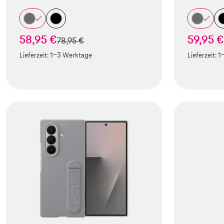
58,95 €
59,95 €
statt
78,95 €
Lieferzeit:
1-3 Werktage
Lieferzeit:
1