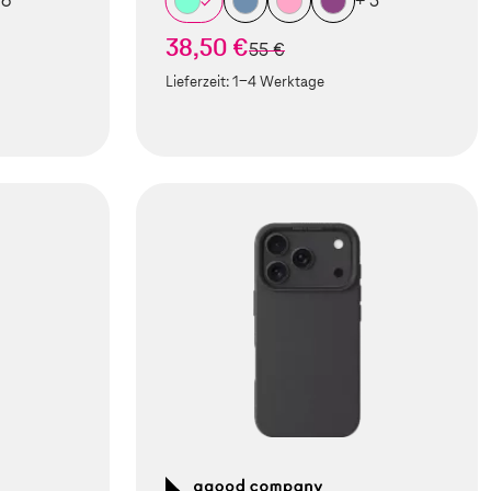
 6
+ 5
38,50 €
statt
55 €
Lieferzeit:
1-4 Werktage