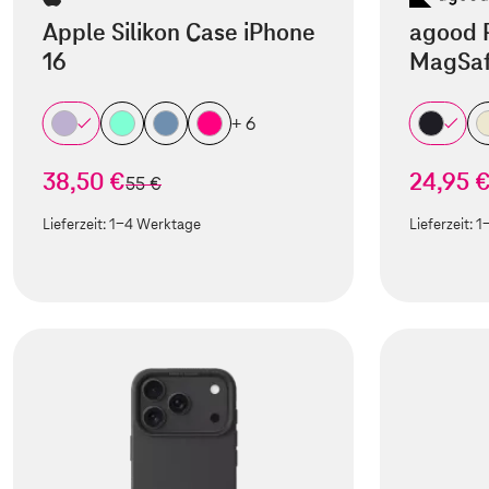
Apple Silikon Case iPhone
agood 
16
MagSaf
+ 6
38,50 €
24,95 
statt
55 €
Lieferzeit:
1-4 Werktage
Lieferzeit:
1