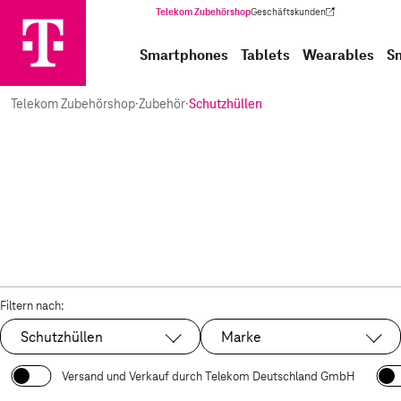
Telekom Zubehörshop
Geschäftskunden
(Wird in einem neuen Tab geöffnet)
Smartphones
Tablets
Wearables
S
Telekom Zubehörshop
·
Zubehör
·
Schutzhüllen
Filtern nach:
Schutzhüllen
Marke
Ausgewählt:
Versand und Verkauf durch Telekom Deutschland GmbH