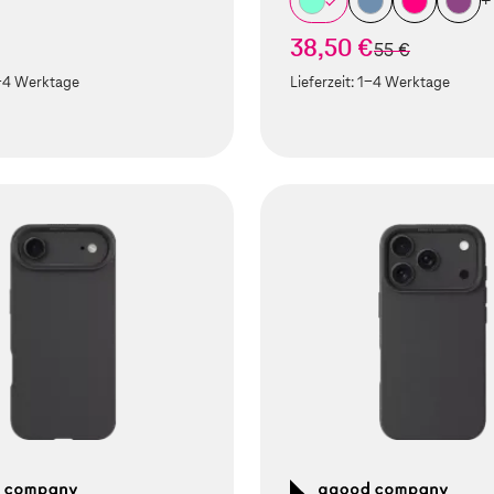
+
38,50 €
statt
55 €
-4 Werktage
Lieferzeit:
1-4 Werktage