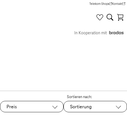
Telekom Shops
Kontakt
(Wird in einem neuen Tab g
(Wird in e
In Kooperation mit
Sortieren nach:
Preis
Sortierung