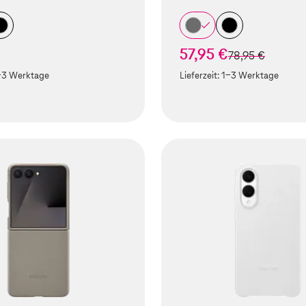
57,95 €
statt
78,95 €
-3 Werktage
Lieferzeit:
1-3 Werktage