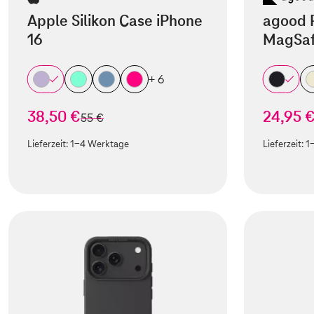
Apple Silikon Case iPhone
agood 
16
MagSaf
+ 6
38,50 €
24,95 
statt
55 €
Lieferzeit:
1-4 Werktage
Lieferzeit:
1