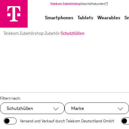
Telekom Zubehörshop
Geschäftskunden
(Wird in einem neuen Tab geöffnet)
Smartphones
Tablets
Wearables
S
Telekom Zubehörshop
·
Zubehör
·
Schutzhüllen
Filtern nach:
Schutzhüllen
Marke
Ausgewählt:
Versand und Verkauf durch Telekom Deutschland GmbH