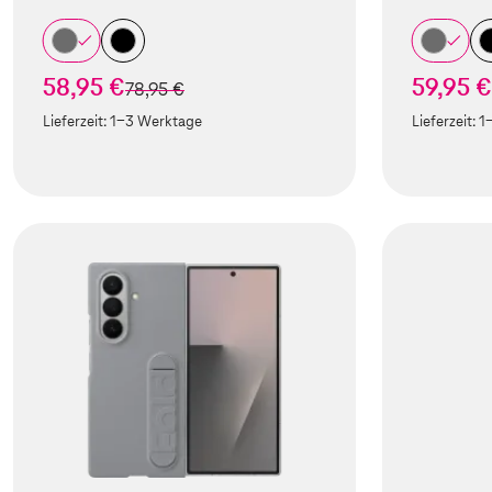
58,95 €
59,95 €
statt
78,95 €
Lieferzeit:
1-3 Werktage
Lieferzeit:
1