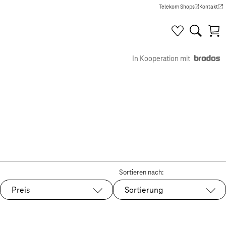
Telekom Shops
Kontakt
(Wird in einem neuen Tab g
(Wird in e
In Kooperation mit
Sortieren nach:
Preis
Sortierung