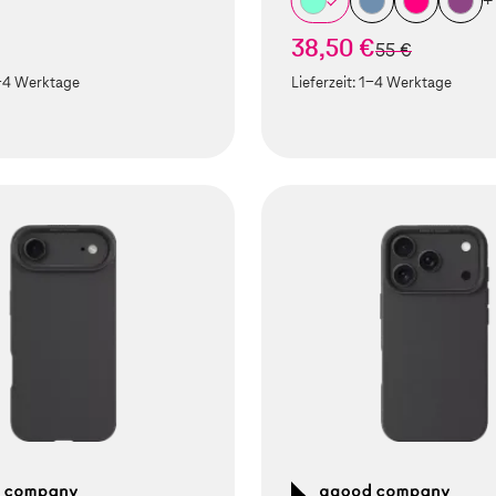
+
38,50 €
statt
55 €
-4 Werktage
Lieferzeit:
1-4 Werktage