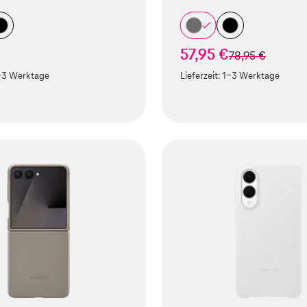
57,95 €
statt
78,95 €
-3 Werktage
Lieferzeit:
1-3 Werktage