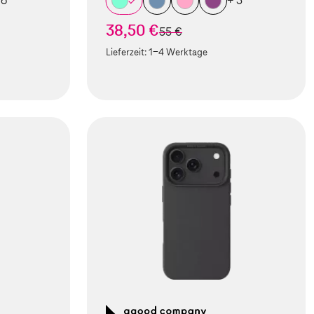
 6
+ 5
38,50 €
statt
55 €
Lieferzeit:
1-4 Werktage