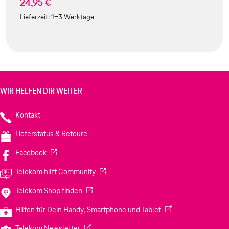
24,95 €
Lieferzeit:
1-3 Werktage
WIR HELFEN DIR WEITER
Kontakt
Lieferstatus & Retoure
(Wird in einem neuen Tab geöffnet)
Facebook
(Wird in einem neuen Tab geöffnet)
Telekom hilft Community
(Wird in einem neuen Tab geöffnet)
Telekom Shop finden
(Wird in einem neuen
Hilfen für Dein Handy, Smartphone und Tablet
(Wird in einem neuen Tab geöffnet)
Telekom Newsletter