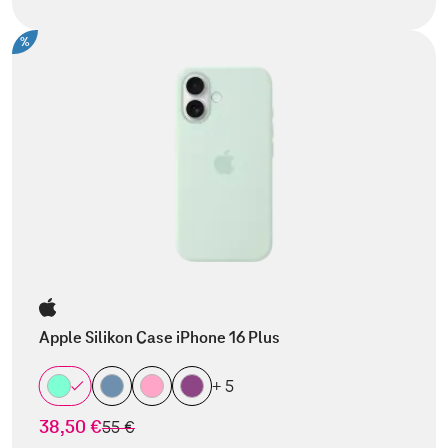
%
Apple Silikon Case iPhone 16 Plus
+ 5
38,50 €
statt
55 €