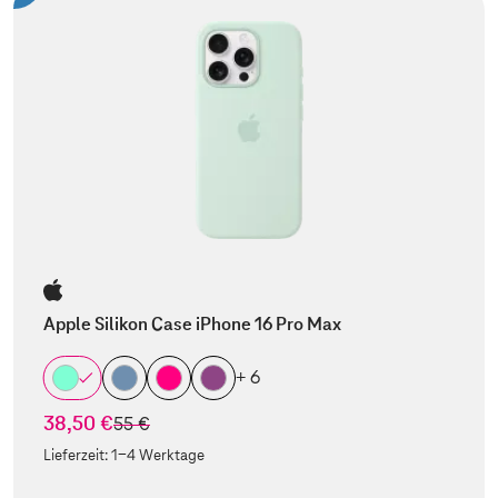
Apple Silikon Case iPhone 16 Pro Max
+ 6
38,50 €
statt
55 €
Lieferzeit:
1-4 Werktage