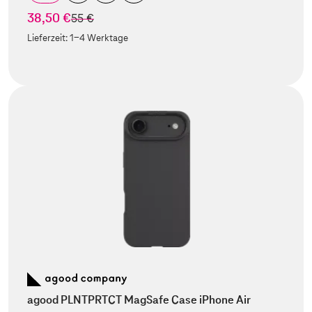
38,50 €
statt
55 €
Lieferzeit:
1-4 Werktage
agood PLNTPRTCT MagSafe Case iPhone Air