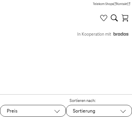
Telekom Shops
Kontakt
(Wird in einem neuen Tab g
(Wird in e
In Kooperation mit
Sortieren nach:
Preis
Sortierung