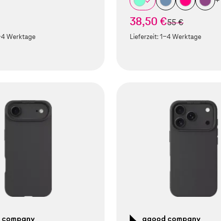
+
38,50 €
statt
55 €
-4 Werktage
Lieferzeit:
1-4 Werktage