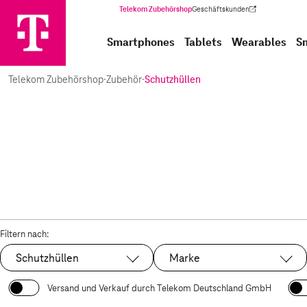
Telekom Zubehörshop
Geschäftskunden
(Wird in einem neuen Tab geöffnet)
Smartphones
Tablets
Wearables
S
Telekom Zubehörshop
·
Zubehör
·
Schutzhüllen
Filtern nach:
Schutzhüllen
Marke
Ausgewählt:
Versand und Verkauf durch Telekom Deutschland GmbH