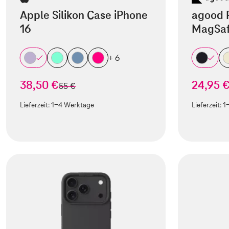
Apple Silikon Case iPhone
agood 
16
MagSaf
+ 6
38,50 €
24,95 
statt
55 €
Lieferzeit:
1-4 Werktage
Lieferzeit:
1