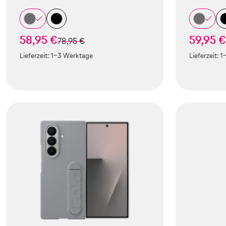
58,95 €
59,95 €
statt
78,95 €
Lieferzeit:
1-3 Werktage
Lieferzeit:
1