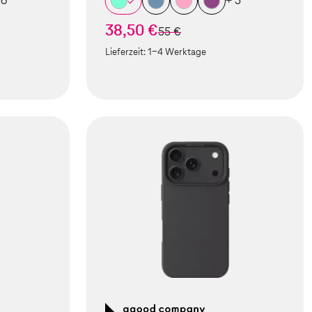
 6
+ 5
38,50 €
statt
55 €
Lieferzeit:
1-4 Werktage